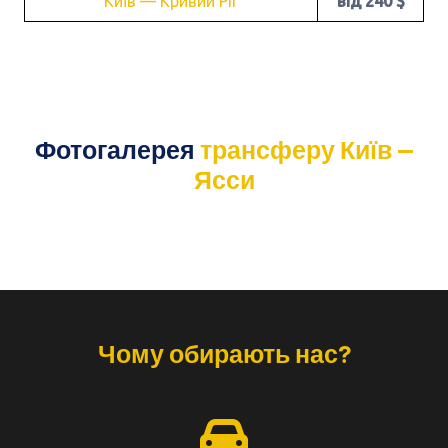
Київ — Кривий Ріг
від 240 $
Фотогалерея
трансферу Київ —
Ясси
Чому обирають нас?