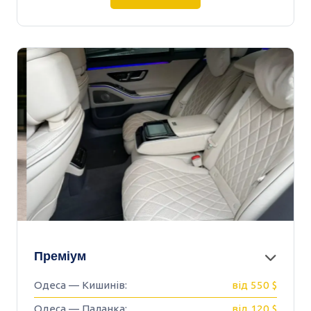
Преміум
Одеса — Кишинів:
від 550 $
Одеса — Паланка:
від 120 $