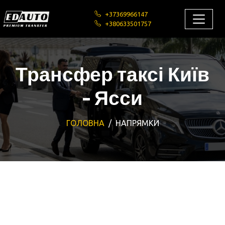
+37369966147
+380633501757
Трансфер таксі Київ
- Ясси
ГОЛОВНА
НАПРЯМКИ