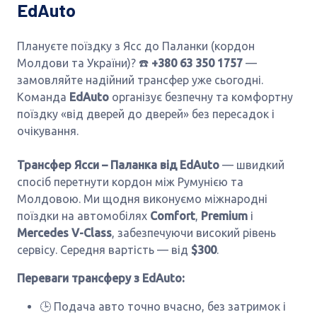
EdAuto
Плануєте поїздку з Ясс до Паланки (кордон
Молдови та України)? ☎️
+380 63 350 1757
—
замовляйте надійний трансфер уже сьогодні.
Команда
EdAuto
організує безпечну та комфортну
поїздку «від дверей до дверей» без пересадок і
очікування.
Трансфер Ясси – Паланка від EdAuto
— швидкий
спосіб перетнути кордон між Румунією та
Молдовою. Ми щодня виконуємо міжнародні
поїздки на автомобілях
Comfort
,
Premium
і
Mercedes V-Class
, забезпечуючи високий рівень
сервісу. Середня вартість — від
$300
.
Переваги трансферу з EdAuto:
🕒 Подача авто точно вчасно, без затримок і