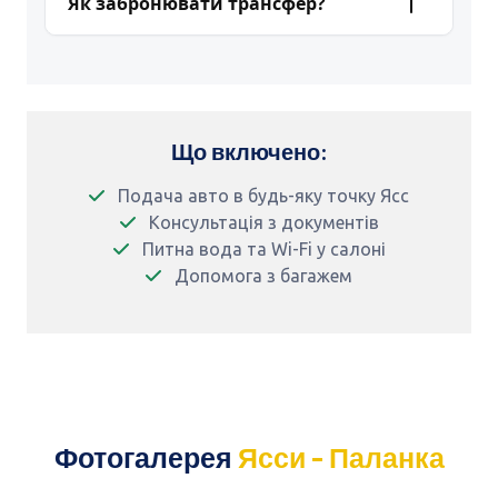
Як забронювати трансфер?
включно з нічними рейсами та ранніми
Бронювання доступне 24/7 через
WhatsApp
прильотами. Водій завчасно підтверджує
або за телефоном
+380 63 350 1757
. Після
час подачі і зустрічає вчасно.
оформлення ви отримаєте підтвердження і
контакти водія.
Що включено:
Подача авто в будь-яку точку Ясс
Консультація з документів
Питна вода та Wi-Fi у салоні
Допомога з багажем
Фотогалерея
Ясси - Паланка