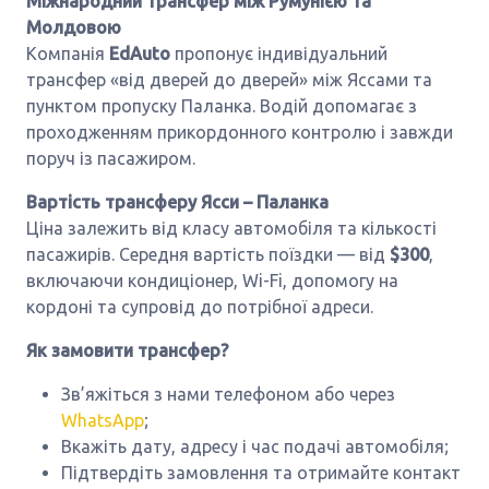
Міжнародний трансфер між Румунією та
Молдовою
Компанія
EdAuto
пропонує індивідуальний
трансфер «від дверей до дверей» між Яссами та
пунктом пропуску Паланка. Водій допомагає з
проходженням прикордонного контролю і завжди
поруч із пасажиром.
Вартість трансферу Ясси – Паланка
Ціна залежить від класу автомобіля та кількості
пасажирів. Середня вартість поїздки — від
$300
,
включаючи кондиціонер, Wi-Fi, допомогу на
кордоні та супровід до потрібної адреси.
Як замовити трансфер?
Зв’яжіться з нами телефоном або через
WhatsApp
;
Вкажіть дату, адресу і час подачі автомобіля;
Підтвердіть замовлення та отримайте контакт