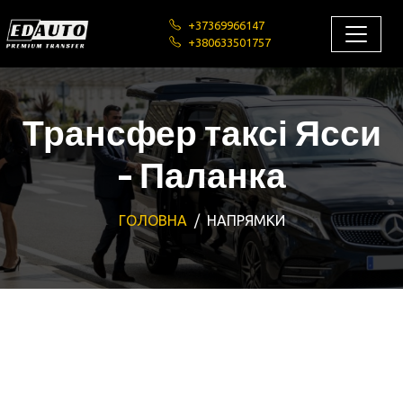
+37369966147
+380633501757
Трансфер таксі Ясси
- Паланка
ГОЛОВНА
НАПРЯМКИ