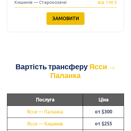
Кишинів — Старокозаче:
від 140 $
ЗАМОВИТИ
Вартість трансферу
Ясси →
Паланка
Послуга
Ціна
Ясси — Паланка
от $300
Ясси — Кишинів
от $255