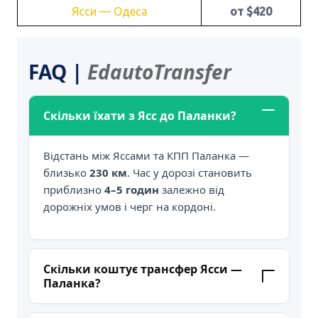
Ясси — Одеса
от $420
FAQ |
EdautoTransfer
Скільки їхати з Ясс до Паланки?
Відстань між Яссами та КПП Паланка —
близько
230 км
. Час у дорозі становить
приблизно
4–5 годин
залежно від
дорожніх умов і черг на кордоні.
Скільки коштує трансфер Ясси —
Паланка?
Вартість поїздки починається від
$300
за