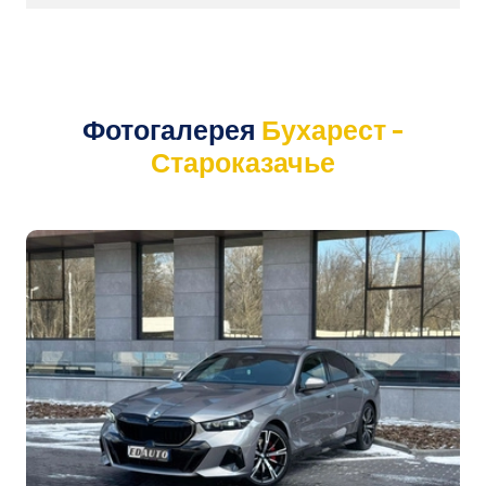
Фотогалерея
Бухарест -
Староказачье