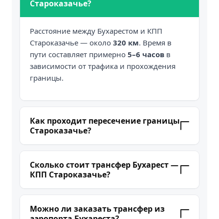
Староказачье?
Расстояние между Бухарестом и КПП
Староказачье — около
320 км
. Время в
пути составляет примерно
5–6 часов
в
зависимости от трафика и прохождения
границы.
Как проходит пересечение границы
Староказачье?
Водитель сопровождает вас по маршруту,
помогает на пунктах контроля и
Сколько стоит трансфер Бухарест —
подсказывает, какие документы
КПП Староказачье?
предъявить. При трансфере с EdAuto
Стоимость начинается от
$540
за
пересаживаться на границе не нужно
.
автомобиль. Итоговая цена зависит от
Можно ли заказать трансфер из
класса авто, времени выезда и количества
аэропорта Бухареста?