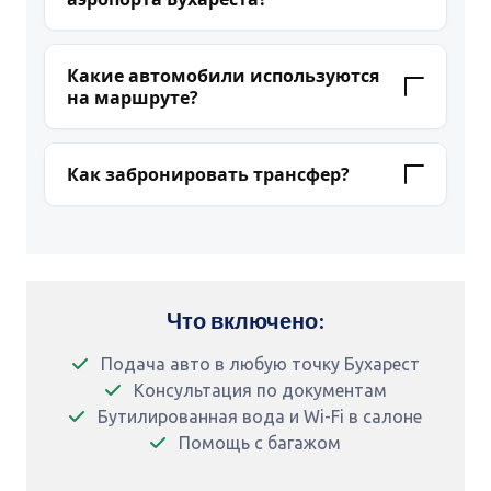
пассажиров/багажа.
Да. Водитель встретит в терминале
прибытия с табличкой, мы отслеживаем
Какие автомобили используются
рейс и гарантируем подачу авто даже при
на маршруте?
задержках.
Автопарк EdAuto: классы
Standard,
Comfort, Premium
и
Minivan Mercedes V-
Как забронировать трансфер?
Class
. Все автомобили оборудованы
Бронирование 24/7 через
WhatsApp
или по
кондиционером; по запросу — Wi-Fi и
телефону
+380 63 350 1757
.
детские кресла.
Подтверждение отправляем сразу после
оформления заявки.
Что включено:
Подача авто в любую точку Бухарест
Консультация по документам
Бутилированная вода и Wi-Fi в салоне
Помощь с багажом