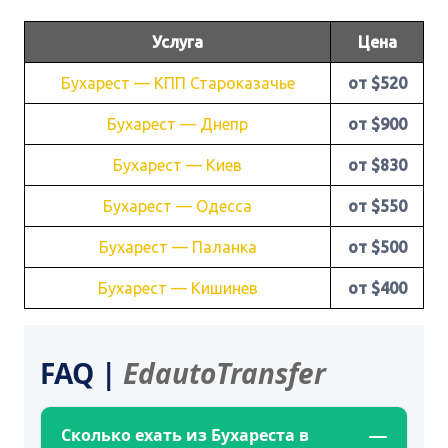
Услуга
Цена
Бухарест — КПП Староказачье
от $520
Бухарест — Днепр
от $900
Бухарест — Киев
от $830
Бухарест — Одесса
от $550
Бухарест — Паланка
от $500
Бухарест — Кишинев
от $400
FAQ |
EdautoTransfer
Сколько ехать из Бухареста в