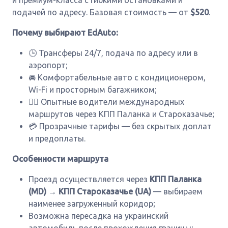
и премиум-класса с гибкими остановками и
подачей по адресу. Базовая стоимость — от
$520
.
Почему выбирают EdAuto:
🕒 Трансферы 24/7, подача по адресу или в
аэропорт;
🚘 Комфортабельные авто с кондиционером,
Wi-Fi и просторным багажником;
👨‍✈️ Опытные водители международных
маршрутов через КПП Паланка и Староказачье;
💳 Прозрачные тарифы — без скрытых доплат
и предоплаты.
Особенности маршрута
Проезд осуществляется через
КПП Паланка
(MD)
→
КПП Староказачье (UA)
— выбираем
наименее загруженный коридор;
Возможна пересадка на украинский